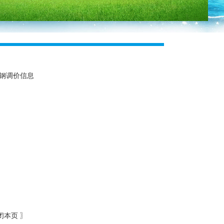
字钢调价信息
闭本页
〗